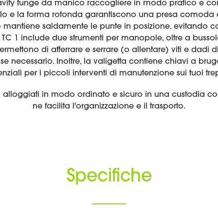
vity funge da manico raccogliere in modo pratico e com
volo e la forma rotonda garantiscono una presa comoda e 
 mantiene saldamente le punte in posizione, evitando ca
i X TC 1 include due strumenti per manopole, oltre a bus
rmettono di afferrare e serrare (o allentare) viti e dadi
necessario. Inoltre, la valigetta contiene chiavi a brugo
nziali per i piccoli interventi di manutenzione sui tuoi tre
o alloggiati in modo ordinato e sicuro in una custodia co
ne facilita l'organizzazione e il trasporto.
Specifiche