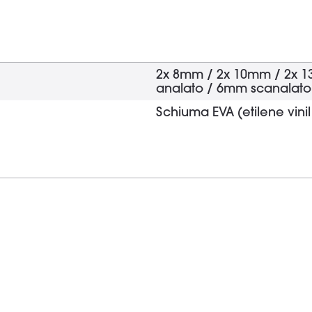
2x 8mm / 2x 10mm / 2x 13
analato / 6mm scanalato
Schiuma EVA (etilene vinil
106 mm
58 mm
165 mm
0,48 kg