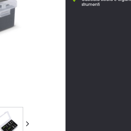
Custodia sicura e organi
strumenti