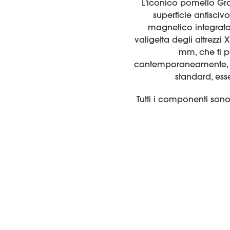
L'iconico pomello Gra
superficie antisci
magnetico integrato
valigetta degli attrezz
mm, che ti pe
contemporaneamente, se 
standard, esse
Tutti i componenti son