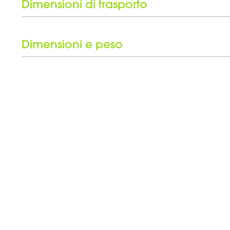
Set di anelli neri incluso
Dimensioni di trasporto
Altezza
Dimensioni e peso
Peso