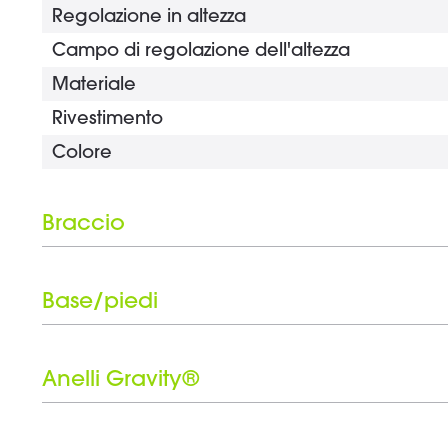
Regolazione in altezza
Campo di regolazione dell'altezza
Materiale
Rivestimento
Colore
Braccio
Tipo
Materiale
Base/piedi
Rivestimento
Tipo
Colore
Materiale
Anelli Gravity®
Lunghezza del braccio
Rivestimento
Numero di anelli Gravity®
Colore