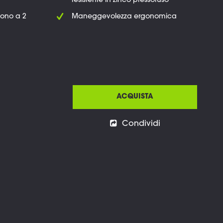
resistente in zinco pressofuso
fono a 2
Maneggevolezza ergonomica
ACQUISTA
Condividi