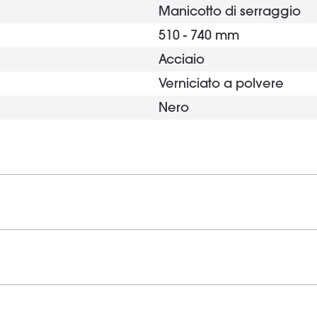
Manicotto di serraggio
510 - 740 mm
Acciaio
Verniciato a polvere
Nero
Regolazione a 1 punto
Acciaio
Verniciato a polvere
Treppiede
Nero
Acciaio, Zinco fuso
500 mm
Verniciato a polvere
2 x 15 mm, 4 x 20 mm, 1 
Nero