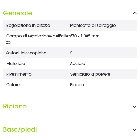
Generale
Regolazione in altezza
Manicotto di serraggio
Campo di regolazione dell'altez
670 - 1.385 mm
za
Sezioni telescopiche
2
Materiale
Acciaio
Rivestimento
Verniciato a polvere
Colore
Bianco
Ripiano
Tipo
Leggio pieghevole
Base/piedi
Larghezza
465 mm