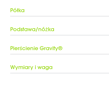
Półka
Typ
Szerokość
Podstawa/nóżka
Głębokość
Typ
Przechylne
Powłoka
Pierścienie Gravity®
Zakres obrotu
Kolor
W zestawie czarny zestaw pierścieni
Wymiary i waga
Waga