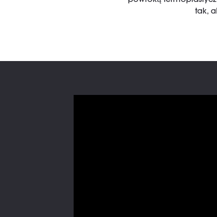
powłoką termoplastycz
tak, 