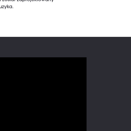
 został zaprojektowany
uzyka.