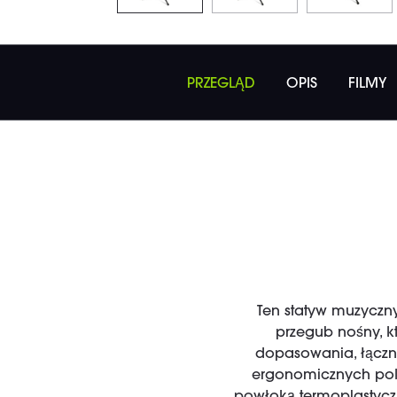
PRZEGLĄD
OPIS
FILMY
Ten statyw muzyczny
przegub nośny, k
dopasowania, łączni
ergonomicznych pokr