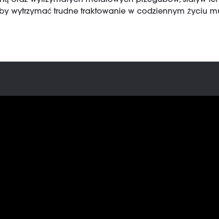
ną oraz wytrzymałych metalowych przegubów, statyw ten
aby wytrzymać trudne traktowanie w codziennym życiu m