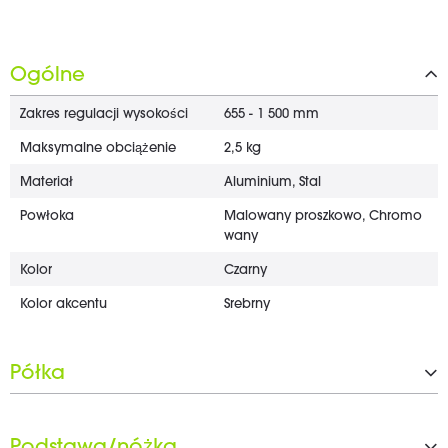
Ogólne
Zakres regulacji wysokości
655 - 1 500 mm
Maksymalne obciążenie
2,5 kg
Materiał
Aluminium, Stal
Powłoka
Malowany proszkowo, Chromo
wany
Kolor
Czarny
Kolor akcentu
Srebrny
Półka
Typ
Stojak na orkiestrę
Przechylne
Tak