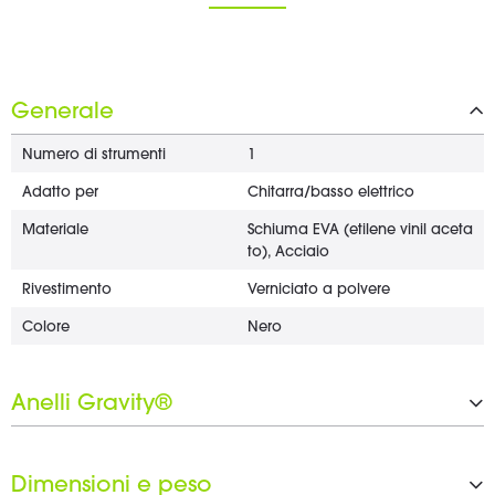
Generale
Numero di strumenti
1
Adatto per
Chitarra/basso elettrico
Materiale
Schiuma EVA (etilene vinil aceta
to), Acciaio
Rivestimento
Verniciato a polvere
Colore
Nero
Anelli Gravity®
Numero di anelli Gravity®
4 x 25 mm
Dimensioni e peso
Set di anelli neri incluso
Sì