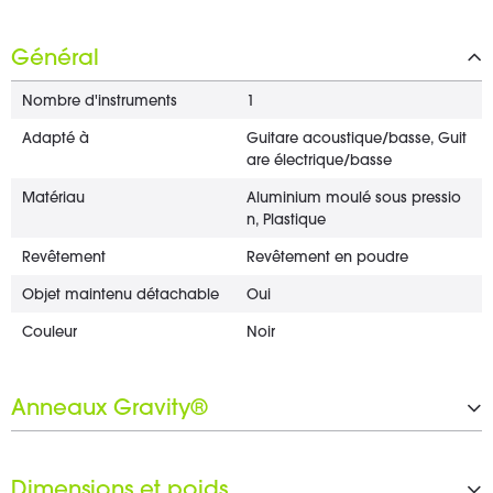
Général
Nombre d'instruments
1
Adapté à
Guitare acoustique/basse, Guit
are électrique/basse
Matériau
Aluminium moulé sous pressio
n, Plastique
Revêtement
Revêtement en poudre
Objet maintenu détachable
Oui
Couleur
Noir
Anneaux Gravity®
Nombre d'anneaux Gravity®
1 x 25 mm
Dimensions et poids
Jeu d'anneaux noirs inclus
Oui