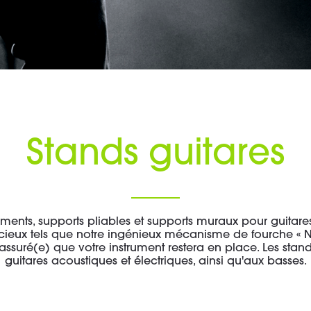
Stands guitares
uments, supports pliables et supports muraux pour guitares
tucieux tels que notre ingénieux mécanisme de fourche «
ssuré(e) que votre instrument restera en place. Les stan
guitares acoustiques et électriques, ainsi qu'aux basses.