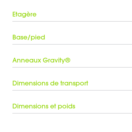
Etagère
Type de bobine
Inclinable
Base/pied
Type de connecteur
Revêtement
Anneaux Gravity®
Couleur
Nombre d'anneaux Gravity®
Jeu d'anneaux noirs inclus
Dimensions de transport
Hauteur
Dimensions et poids
Largeur
Hauteur