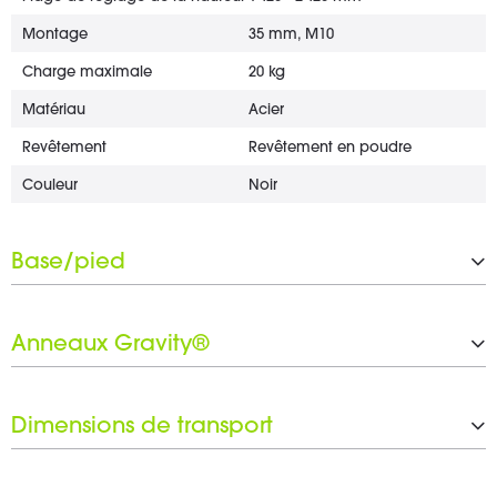
Montage
35 mm, M10
Charge maximale
20 kg
Matériau
Acier
Revêtement
Revêtement en poudre
Couleur
Noir
Base/pied
Type de connecteur
Base plate rectangulaire
Anneaux Gravity®
Matériau
Acier
Revêtement
Revêtement en poudre
Nombre d'anneaux Gravity®
1 x 30 mm
Couleur
Noir
Dimensions de transport
Jeu d'anneaux noirs inclus
Oui
Largeur
563 mm
Largeur
563 mm
Hauteur
20 mm