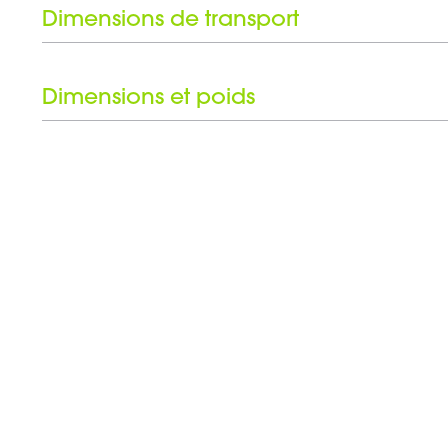
Couleur
Jeu d'anneaux noirs inclus
Dimensions de transport
Poids
Hauteur
Dimensions et poids
Poids