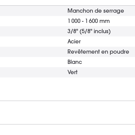
Manchon de serrage
1 000 - 1 600 mm
3/8" (5/8" inclus)
Acier
Revêtement en poudre
Blanc
Vert
Base ronde plate
Fonte
Revêtement en poudre
1 x 20 mm