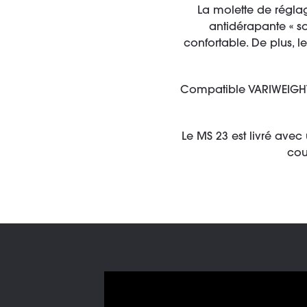
La molette de réglag
antidérapante « s
confortable. De plus, 
Compatible VARIWEIGHT® 
Le MS 23 est livré ave
cou