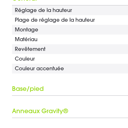
Réglage de la hauteur
Plage de réglage de la hauteur
Montage
Matériau
Revêtement
Couleur
Couleur accentuée
Base/pied
Type de connecteur
Matériau
Anneaux Gravity®
Revêtement
Nombre d'anneaux Gravity®