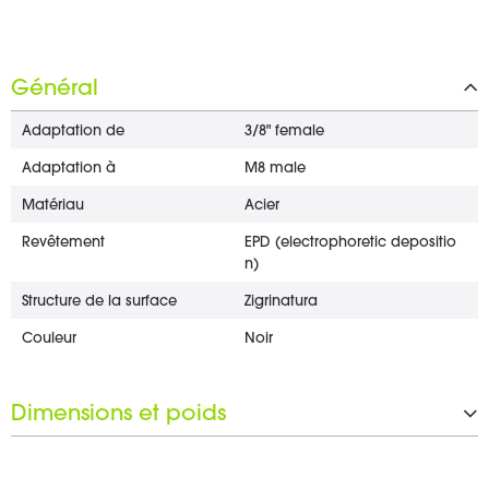
Général
Adaptation de
3/8" female
Adaptation à
M8 male
Matériau
Acier
Revêtement
EPD (electrophoretic depositio
n)
Structure de la surface
Zigrinatura
Couleur
Noir
Dimensions et poids
Longueur de l'objectif
30 mm