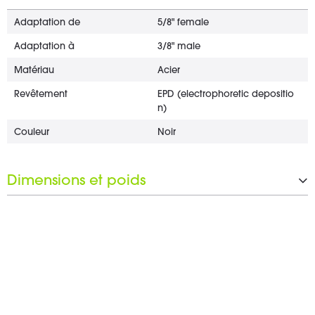
Adaptation de
5/8" female
Adaptation à
3/8" male
Matériau
Acier
Revêtement
EPD (electrophoretic depositio
n)
Couleur
Noir
Dimensions et poids
Longueur de l'objectif
25 mm
Ouverture de la clé
22 mm
Poids
5 g