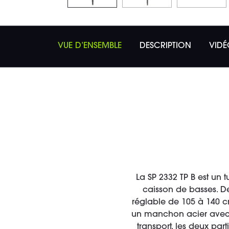
VUE D’ENSEMBLE
DESCRIPTION
VIDÉ
La SP 2332 TP B est un
caisson de basses. De
réglable de 105 à 140 c
un manchon acier avec vi
transport, les deux par