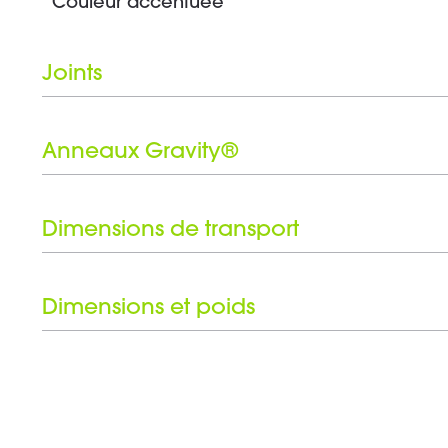
Couleur accentuée
Joints
Face supérieure
Inconvénient
Anneaux Gravity®
Nombre d'anneaux Gravity®
Jeu d'anneaux noirs inclus
Dimensions de transport
Hauteur
Dimensions et poids
Hauteur
Poids