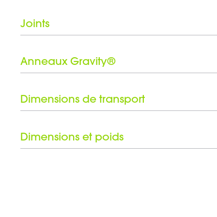
Joints
Face supérieure
Inconvénient
Anneaux Gravity®
Nombre d'anneaux Gravity®
Jeu d'anneaux noirs inclus
Dimensions de transport
Hauteur
Dimensions et poids
Hauteur
Poids