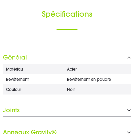
Spécifications
Général
Matériau
Acier
Revêtement
Revêtement en poudre
Couleur
Noir
Joints
De
35 mm
Anneaux Gravity®
Jusqu'à
TV28