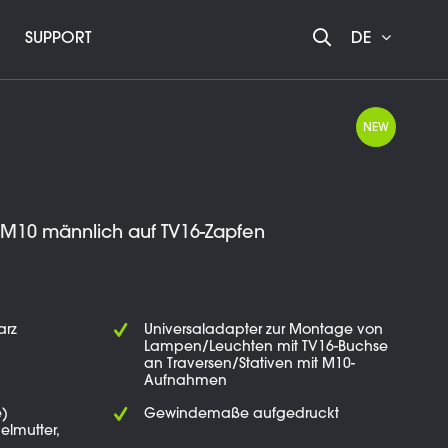
SUPPORT
DE
NEW
M10 männlich auf TV16-Zapfen
arz
Universaladapter zur Montage von
Lampen/Leuchten mit TV16-Buchse
an Traversen/Stativen mit M10-
Aufnahmen
e)
Gewindemaße aufgedruckt
elmutter,