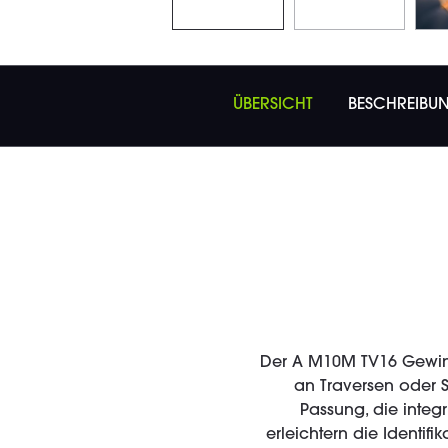
ÜBERSICHT
BESCHREIBU
Der A M10M TV16 Gewin
an Traversen oder S
Passung, die integ
erleichtern die Identi