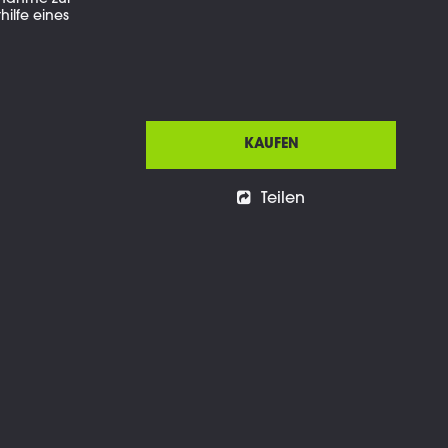
fnahme zur
ilfe eines
KAUFEN
Teilen