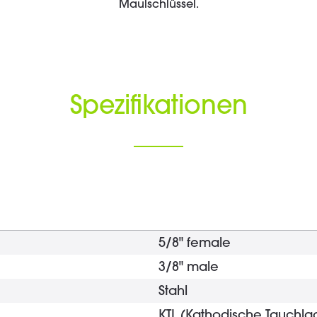
Maulschlüssel.
Spezifikationen
5/8" female
3/8" male
Stahl
KTL (Kathodische Tauchla