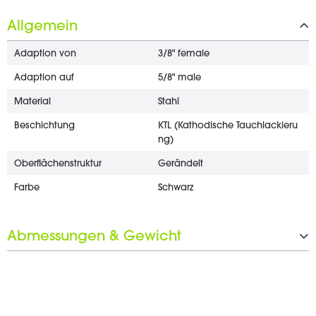
Allgemein
Adaption von
3/8" female
Adaption auf
5/8" male
Material
Stahl
Beschichtung
KTL (Kathodische Tauchlackieru
ng)
Oberflächenstruktur
Gerändelt
Farbe
Schwarz
Abmessungen & Gewicht
Länge
25 mm
Durchmesser
22 mm
Schlüsselweite
17 mm