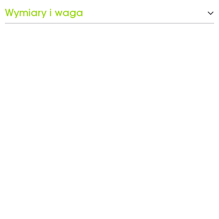
Waga
3,6 kg
Wymiary i waga
Waga
4 kg