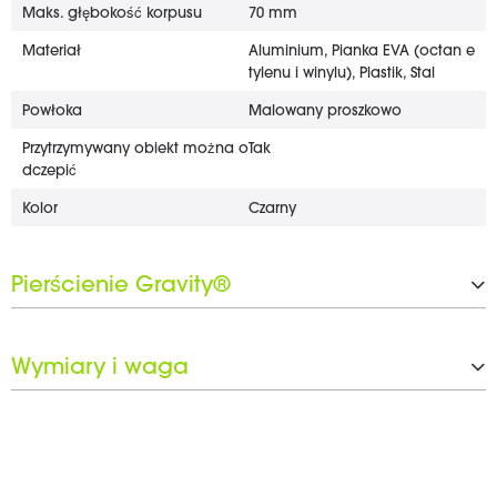
Maks. głębokość korpusu
70 mm
Materiał
Aluminium, Pianka EVA (octan e
tylenu i winylu), Plastik, Stal
Powłoka
Malowany proszkowo
Przytrzymywany obiekt można o
Tak
dczepić
Kolor
Czarny
Pierścienie Gravity®
Liczba pierścieni Gravity®
1 x 15 mm, 2 x 30 mm
Wymiary i waga
W zestawie czarny zestaw pierśc
Tak
ieni
Szerokość
565 mm
Waga
1,9 kg