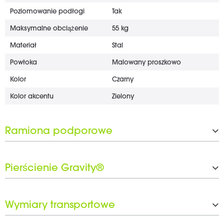
Poziomowanie podłogi
Tak
Maksymalne obciążenie
55 kg
Materiał
Stal
Powłoka
Malowany proszkowo
Kolor
Czarny
Kolor akcentu
Zielony
Ramiona podporowe
Liczba podpórek
1
Pierścienie Gravity®
Głębokość wsparcia
400 mm
Przechylne
Nie
Liczba pierścieni Gravity®
1 x 15 mm, 4 x 20 mm, 3 x 30 m
m
Wymiary transportowe
W zestawie czarny zestaw pierśc
Tak