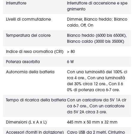
Interruttore
Interruttore di accensione e spe
gnimento
Livelli di commutazione
Dimmer, Bianco freddo; Bianco
caldo, Off, On
Temperatura del colore
Bianco freddo (6000 bis 6500K),
Bianco caldo (3000 bis 3500K)
Indice di resa cromatica (CRI)
> 80
Potenza assorbita
6 W
Autonomia della batteria
Con una luminosità del 100% ci
rca 4 ore., Con una luminosità
del 30% circa 12 ore., Con il 6
0% di potenza circa 6-7 ore.
Tempo di ricarica della batteria
Con un caricatore da 5V 1A cir
ca 6-7 ore., Con un caricatore
da 5V 2A circa 3 ore.
Dimensioni (L x A x L)
445 mm x 50 mm x 32 mm
Accessori (forniti in dotazione)
Cavo USB da 2 metri, Cinturino