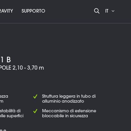
AVITY
SUPPORTO
IT
1 B
POLE 2,10 - 3,70 m
hezza
Struttura leggera in tubo di
cm
alluminio anodizzato
tabilità di
Meccanismo di estensione
lle superfici
bloccabile in sicurezza