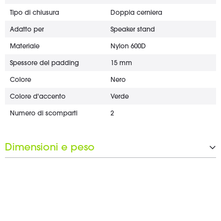
Tipo di chiusura
Doppia cerniera
Adatto per
Speaker stand
Materiale
Nylon 600D
Spessore del padding
15 mm
Colore
Nero
Colore d'accento
Verde
Numero di scomparti
2
Dimensioni e peso
Larghezza
1.200 mm
Altezza
180 mm
Profondità
280 mm
Peso
1,6 kg