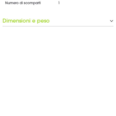
Numero di scomparti
1
Dimensioni e peso
Larghezza
300 mm
Altezza
350 mm
Profondità
20 mm
Peso
0,1 kg