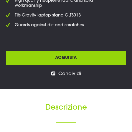
High quality neoprene fabric and solid
workmanship
Fits Gravity laptop stand GLTS01B
Guards against dirt and scratches
ACQUISTA
Condividi
Descrizione