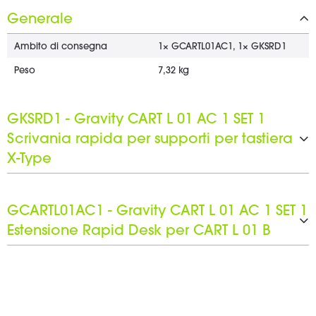
Generale
Ambito di consegna
1× GCARTL01AC1, 1× GKSRD1
Peso
7,32 kg
GKSRD1 - Gravity CART L 01 AC 1 SET 1
Scrivania rapida per supporti per tastiera
X-Type
Tipo di prodotto
Supporti e stativi
GCARTL01AC1 - Gravity CART L 01 AC 1 SET 1
Tipo
Supporto per Tastiera
Estensione Rapid Desk per CART L 01 B
Materiale
acciaio
Superficie
Tipo di prodotto
Verniciato a polvere
Estensione rapida del tavolo
Colore
Tipo
Nero
Kit accessori
Max. profondità supporti
Materiale
480 mm
acciaio