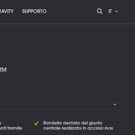
AVITY
SUPPORTO
IT
ARM
o
Rondella dentata del giunto
iunti tramite
centrale realizzata in acciaio inox