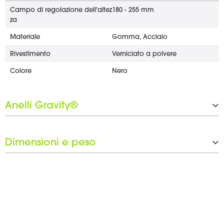
Campo di regolazione dell'altez
180 - 255 mm
za
Materiale
Gomma, Acciaio
Rivestimento
Verniciato a polvere
Colore
Nero
Anelli Gravity®
Set di anelli neri incluso
Sì
Dimensioni e peso
Larghezza
124 mm
Profondità
300 mm
Peso
0,8 kg