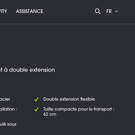
ITY
ASSISTANCE
FR
t à double extension
acier
Double extension flexible
llation :
Taille compacte pour le transport :
62 cm
ulé sous