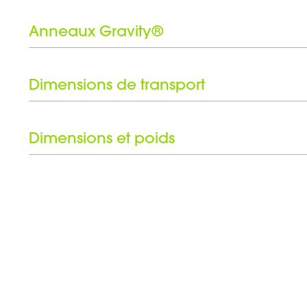
Type de connecteur
Matériau
Anneaux Gravity®
Revêtement
Nombre d'anneaux Gravity®
Couleur
Jeu d'anneaux noirs inclus
Dimensions de transport
Hauteur
Dimensions et poids
Poids