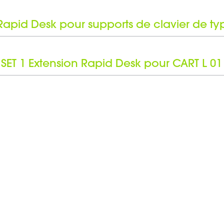
 Rapid Desk pour supports de clavier de ty
Stands et pieds
Stand Clavier
SET 1 Extension Rapid Desk pour CART L 01
Acier
Rapid Desk extension
Revêtement en poudre
Set d'Accessoires
Noir
Acier
480 mm
Revêtement en poudre
43 mm
Noir
1000 mm
415 mm
465 mm
80 mm
60 kg
35 mm
25 - 35 mm
0,684 kg