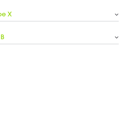
pe X
 B