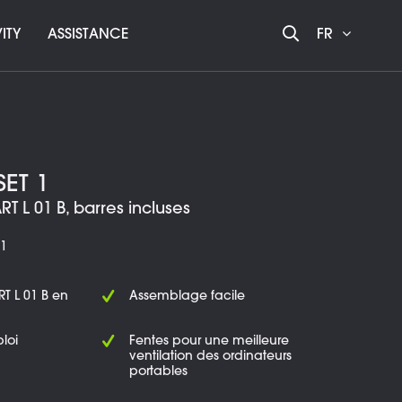
ITY
ASSISTANCE
FR
SET 1
T L 01 B, barres incluses
1
RT L 01 B en
Assemblage facile
loi
Fentes pour une meilleure
ventilation des ordinateurs
portables