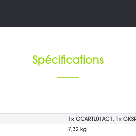
Spécifications
1× GCARTL01AC1, 1× GKS
7,32 kg