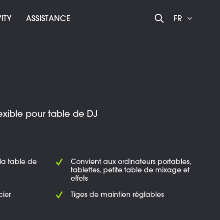
ITY
ASSISTANCE
FR
exible pour table de DJ
la table de
Convient aux ordinateurs portables,
tablettes, petite table de mixage et
effets
cier
Tiges de maintien réglables