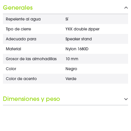
Generales
Repelente al agua
Sí
Tipo de cierre
YKK double zipper
Adecuado para
Speaker stand
Material
Nylon 1680D
Grosor de las almohadillas
10 mm
Color
Negro
Color de acento
Verde
Dimensiones y peso
Anchura
1.740 mm
Altura
170 mm
Profundidad
150 mm