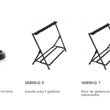
VARI®-G 9
VARI®-G 7
 A-Frame
Soporte para 9 guitarras
Rack de guitarra p
instrumentos