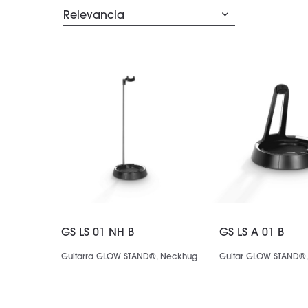
GS LS 01 NH B
GS LS A 01 B
Guitarra GLOW STAND®, Neckhug
Guitar GLOW STAND®,