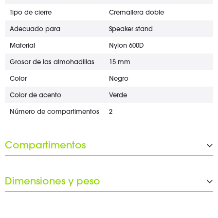
Tipo de cierre
Cremallera doble
Adecuado para
Speaker stand
Material
Nylon 600D
Grosor de las almohadillas
15 mm
Color
Negro
Color de acento
Verde
Número de compartimentos
2
Compartimentos
Separación variable entre com
No
partimentos
Dimensiones y peso
Anchura
1.070 mm
Altura
190 mm