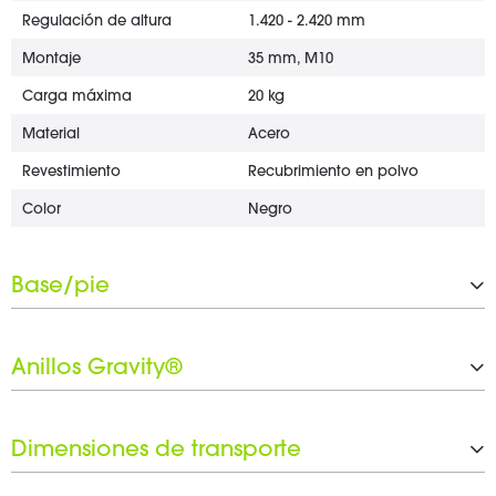
Regulación de altura
1.420 - 2.420 mm
Montaje
35 mm, M10
Carga máxima
20 kg
Material
Acero
Revestimiento
Recubrimiento en polvo
Color
Negro
Base/pie
Tipo
Base plana rectangular
Anillos Gravity®
Material
Acero
Revestimiento
Recubrimiento en polvo
Número de anillos Gravity®
1 x 30 mm
Color
Negro
Dimensiones de transporte
Juego de anillas negras incluid
Sí
o
Anchura
563 mm
Anchura
563 mm