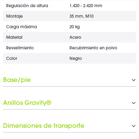
Regulación de altura
1.420 - 2.420 mm
Montaje
35 mm, M10
Carga máxima
20 kg
Material
Acero
Revestimiento
Recubrimiento en polvo
Color
Negro
Base/pie
Tipo
Base plana rectangular
Anillos Gravity®
Material
Acero
Revestimiento
Recubrimiento en polvo
Número de anillos Gravity®
1 x 30 mm
Color
Negro
Dimensiones de transporte
Juego de anillas negras incluid
Sí
o
Anchura
563 mm
Anchura
563 mm