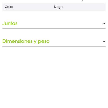
Color
Negro
Juntas
Parte superior
M10
Dimensiones y peso
Bajada
M20
Altura
865 mm
Peso
1,35 kg