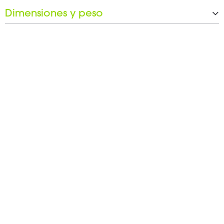
Dimensiones y peso
Longitud
58,01 mm
Diámetro
20 mm
Apertura de la llave
17 mm
Peso
25 g