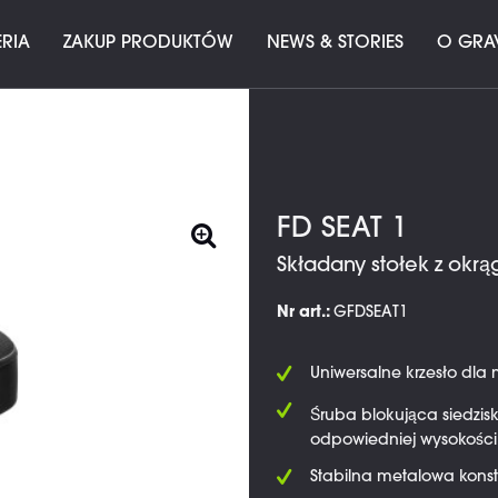
ERIA
ZAKUP PRODUKTÓW
NEWS & STORIES
O GRA
FD SEAT 1
Składany stołek z okrą
Nr art.:
GFDSEAT1
Uniwersalne krzesło dla
Śruba blokująca siedzis
odpowiedniej wysokości
Stabilna metalowa konst