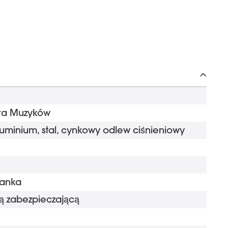
dra Muzyków
minium, stal, cynkowy odlew ciśnieniowy
ianka
ką zabezpieczającą