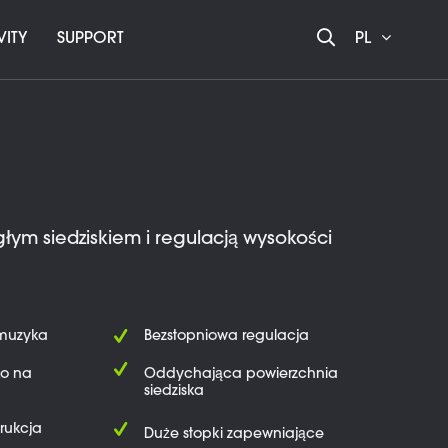
VITY
SUPPORT
PL
głym siedziskiem i regulacją wysokości
 muzyka
Bezstopniowa regulacja
ko na
Oddychająca powierzchnia
siedziska
rukcja
Duże stopki zapewniające