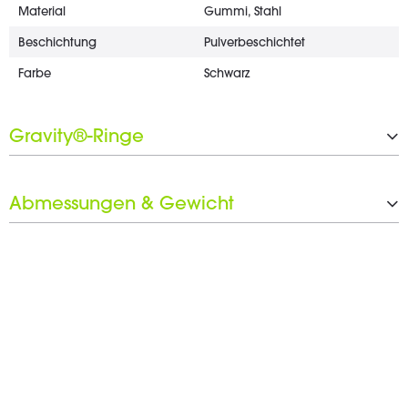
Material
Gummi, Stahl
Beschichtung
Pulverbeschichtet
Farbe
Schwarz
Gravity®-Ringe
Schwarzer Ringsatz inkludiert
Ja
Abmessungen & Gewicht
Breite
124 mm
Tiefe
300 mm
Gewicht
0,8 kg