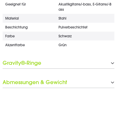
Geeignet für
Akustikgitarre/-bass, E-Gitarre/-B
ass
Material
Stahl
Beschichtung
Pulverbeschichtet
Farbe
Schwarz
Akzentfarbe
Grün
Gravity®-Ringe
Anzahl der Gravity®-Ringe
4 x 25 mm
Abmessungen & Gewicht
Schwarzer Ringsatz inkludiert
Ja
Breite
500 mm
Höhe
680 - 1.080 mm
Tiefe
400 mm