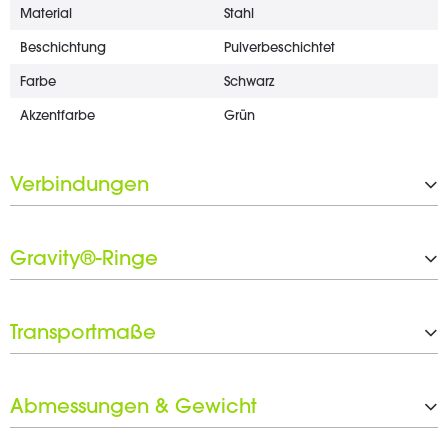
Material
Stahl
Beschichtung
Pulverbeschichtet
Farbe
Schwarz
Akzentfarbe
Grün
Verbindungen
Oben
35 mm
Gravity®-Ringe
Unten
35 mm
Anzahl der Gravity®-Ringe
1 x 30 mm
Transportmaße
Schwarzer Ringsatz inkludiert
Ja
Höhe
820 mm
Abmessungen & Gewicht
Höhe
820 - 1.400 mm