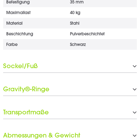
Befestigung
35 mm
Maximallast
40 kg
Material
Stahl
Beschichtung
Pulverbeschichtet
Farbe
Schwarz
Sockel/Fuß
Typ
Dreibein
Gravity®-Ringe
Material
Stahl
Beschichtung
Pulverbeschichtet
Anzahl der Gravity®-Ringe
1 x 15 mm, 1 x 25 mm, 4 x 30 m
m
Farbe
Schwarz
Transportmaße
Schwarzer Ringsatz inkludiert
Ja
Höhe
1.480 mm
Abmessungen & Gewicht