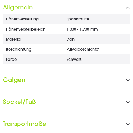
Allgemein
Höhenverstellung
Spannmuffe
Höhenverstellbereich
1.000 - 1.700 mm
Material
Stahl
Beschichtung
Pulverbeschichtet
Farbe
Schwarz
Galgen
Typ
2-Punkt-Verstellung
Sockel/Fuß
Material
Stahl
Beschichtung
Pulverbeschichtet
Typ
Dreibein
Farbe
Schwarz
Transportmaße
Material
Stahl, Zinkdruckguss
Galgenlänge
510 - 880 mm