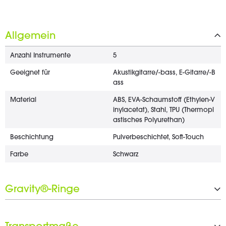
Allgemein
Anzahl Instrumente
5
Geeignet für
Akustikgitarre/-bass, E-Gitarre/-B
ass
Material
ABS, EVA-Schaumstoff (Ethylen-V
inylacetat), Stahl, TPU (Thermopl
astisches Polyurethan)
Beschichtung
Pulverbeschichtet, Soft-Touch
Farbe
Schwarz
Gravity®-Ringe
Anzahl der Gravity®-Ringe
2 x 20 mm, 4 x 25 mm